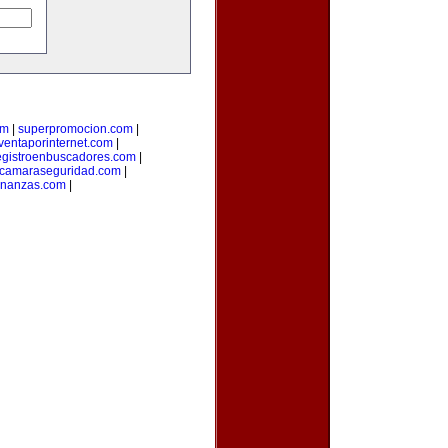
om
|
superpromocion.com
|
ventaporinternet.com
|
egistroenbuscadores.com
|
camaraseguridad.com
|
inanzas.com
|