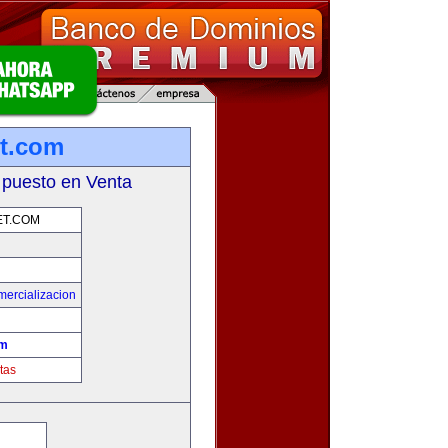
et.com
 puesto en Venta
ET.COM
mercializacion
om
tas