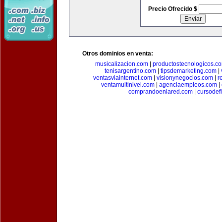
Precio Ofrecido $
Otros dominios en venta:
musicalizacion.com
|
productostecnologicos.c
tenisargentino.com
|
tipsdemarketing.com
|
ventasviainternet.com
|
visionynegocios.com
|
r
ventamultinivel.com
|
agenciaempleos.com
|
comprandoenlared.com
|
cursodef