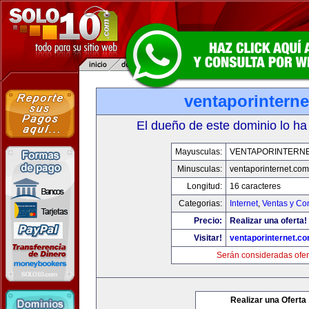
ventaporintern
El dueño de este dominio lo ha
Mayusculas:
VENTAPORINTERN
Minusculas:
ventaporinternet.com
Longitud:
16 caracteres
Categorias:
Internet
,
Ventas y Co
Precio:
Realizar una oferta!
Visitar!
ventaporinternet.c
Serán consideradas ofer
Realizar una Oferta