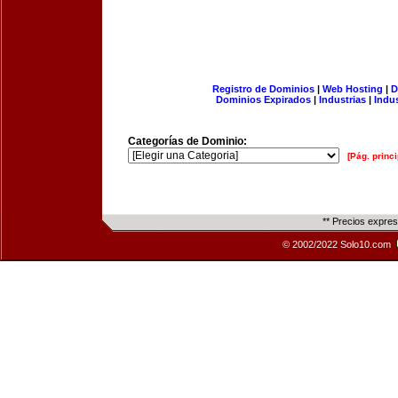
Registro de Dominios
|
Web Hosting
|
D
Dominios Expirados
|
Industrias
|
Indu
Categorías de Dominio:
[Pág. princi
** Precios expre
© 2002/2022 Solo10.com