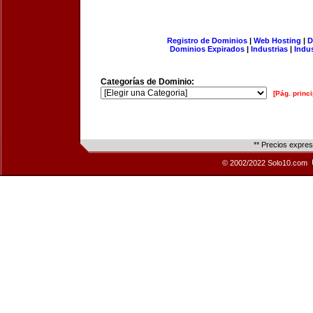
Registro de Dominios
|
Web Hosting
|
D
Dominios Expirados
|
Industrias
|
Indu
Categorías de Dominio:
[Pág. princi
** Precios expre
© 2002/2022 Solo10.com