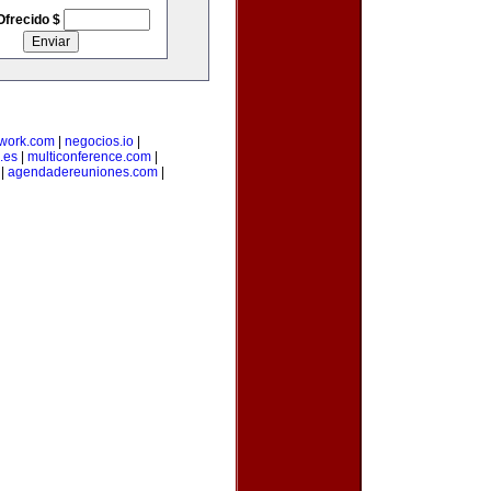
Ofrecido $
twork.com
|
negocios.io
|
.es
|
multiconference.com
|
|
agendadereuniones.com
|