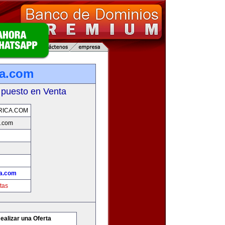
ca.com
 puesto en Venta
RICA.COM
a.com
a.com
tas
ealizar una Oferta