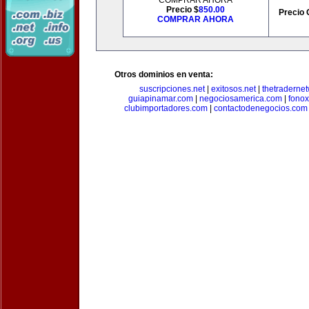
COMPRAR AHORA
Precio $
850.00
Precio 
COMPRAR AHORA
Otros dominios en venta:
suscripciones.net
|
exitosos.net
|
thetraderne
guiapinamar.com
|
negociosamerica.com
|
fonox
clubimportadores.com
|
contactodenegocios.com